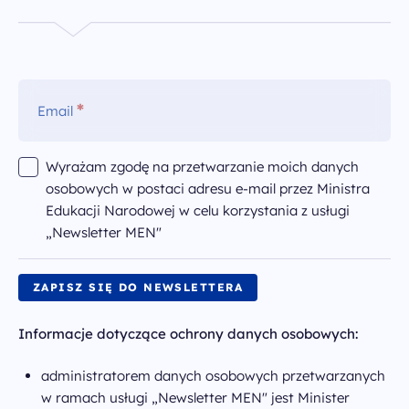
Wiadomości
Archiwum PO WER
*
Email
Kontakt
Wyrażam zgodę na przetwarzanie moich danych
Deklaracja dostępności
osobowych w postaci adresu e-mail przez Ministra
Edukacji Narodowej w celu korzystania z usługi
Polityka prywatności
„Newsletter MEN"
Zapisz się do newslettera
Informacje dotyczące ochrony danych osobowych:
infoFERSedukacja@men.gov.pl
otrzymasz wiadomość
w ciągu paru dni roboczych
administratorem danych osobowych przetwarzanych
w ramach usługi „Newsletter MEN" jest Minister
al. Jana