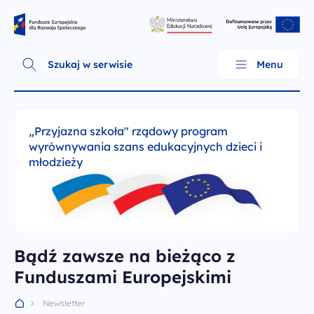
Skip
Fundusze Europejskie dla Rozwoju Społecznego
to
content
Szukaj w serwisie
Menu
„Przyjazna szkoła" rządowy program
wyrównywania szans edukacyjnych dzieci i
młodzieży
Bądź zawsze na bieżąco z
Funduszami Europejskimi
O programie
Newsletter