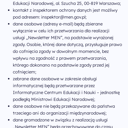
Chrystiana
Edukacji Narodowej, al. Szucha 25, 00-819 Warszawa;
Szucha 25
kontakt z inspektorem ochrony danych jest możliwy
00-918 Warszawa
pod adresem: inspektor@men.gov.pl;
odwiedź nas w biurze
dane osobowe (adresy e-mail) będą zbierane
wyłącznie w celu ich przetwarzania dla realizacji
usługi „Newsletter MEN”, na podstawie wyrażonej
zgody. Osobie, której dane dotyczą, przysługuje prawo
do cofnięcia zgody w dowolnym momencie, bez
wpływu na zgodność z prawem przetwarzania,
którego dokonano na podstawie zgody przed jej
cofnięciem;
zebrane dane osobowe w zakresie obsługi
informatycznej będą przetwarzane przez
Informatyczne Centrum Edukacji i Nauki – jednostkę
podległą Ministrowi Edukacji Narodowej;
dane osobowe nie będą przekazywane do państwa
trzeciego ani do organizacji międzynarodowej;
dane gromadzone w związku z realizacją usługi
„Newsletter MEN” będą przechowywane do czasu