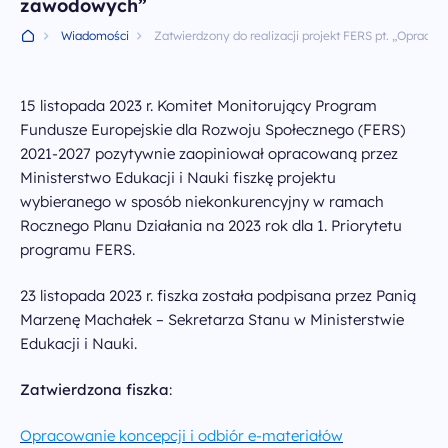
zawodowych”
Wiadomości
Wiadomości
Zatwierdzony do realizacji projekt FERS pt. „Oprac
Archiwum PO WER
15 listopada 2023 r. Komitet Monitorujący Program
Fundusze Europejskie dla Rozwoju Społecznego (FERS)
Kontakt
2021-2027 pozytywnie zaopiniował opracowaną przez
Ministerstwo Edukacji i Nauki fiszkę projektu
Deklaracja dostępności
wybieranego w sposób niekonkurencyjny w ramach
Rocznego Planu Działania na 2023 rok dla 1. Priorytetu
Polityka prywatności
programu FERS.
23 listopada 2023 r. fiszka została podpisana przez Panią
Zapisz się do newslettera
Marzenę Machałek – Sekretarza Stanu w Ministerstwie
Edukacji i Nauki.
infoFERSedukacja@men.gov.pl
Zatwierdzona fiszka
:
otrzymasz wiadomość
w ciągu paru dni roboczych
Opracowanie koncepcji i odbiór e-materiałów
al. Jana