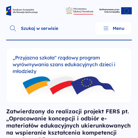
Skip
Fundusze Europejskie dla Rozwoju Społecznego
to
content
Szukaj w serwisie
Menu
„Przyjazna szkoła" rządowy program
wyrównywania szans edukacyjnych dzieci i
młodzieży
Zatwierdzony do realizacji projekt FERS pt.
„Opracowanie koncepcji i odbiór e-
O programie
materiałów edukacyjnych ukierunkowanych
na wspieranie kształcenia kompetencji