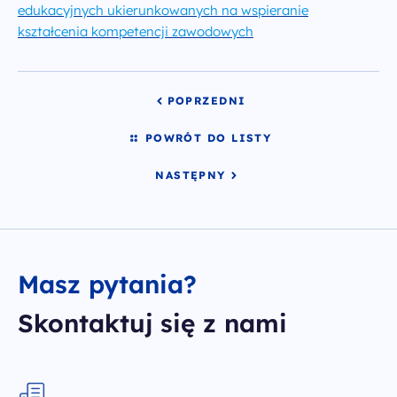
Chrystiana
edukacyjnych ukierunkowanych na wspieranie
Szucha 25
kształcenia kompetencji zawodowych
00-918 Warszawa
odwiedź nas w biurze
POPRZEDNI
POWRÓT DO LISTY
NASTĘPNY
Masz pytania?
Skontaktuj się z nami