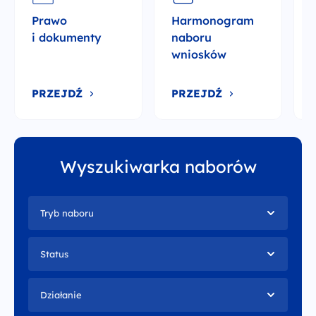
Wiadomości
Prawo
Harmonogram
i dokumenty
naboru
Archiwum PO WER
wniosków
PRZEJDŹ
PRZEJDŹ
Kontakt
Deklaracja dostępności
Wyszukiwarka naborów
Polityka prywatności
Tryb naboru
Zapisz się do newslettera
Status
infoFERSedukacja@men.gov.pl
otrzymasz wiadomość
w ciągu paru dni roboczych
Działanie
al. Jana