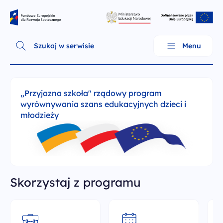
Skip
Fundusze Europejskie dla Rozwoju Społecznego
to
content
Szukaj w serwisie
Menu
„Przyjazna szkoła" rządowy program
wyrównywania szans edukacyjnych dzieci i
młodzieży
Skorzystaj z programu
O programie