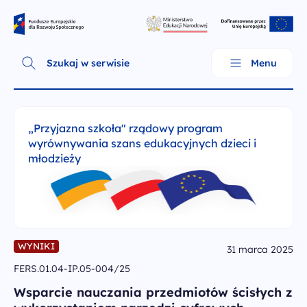
Skip
Fundusze Europejskie dla Rozwoju Społecznego
to
content
Szukaj w serwisie
Menu
„Przyjazna szkoła" rządowy program
wyrównywania szans edukacyjnych dzieci i
młodzieży
WYNIKI
31 marca 2025
FERS.01.04-IP.05-004/25
O programie
Wsparcie nauczania przedmiotów ścisłych z