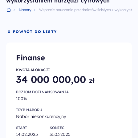
wykorzystaniem narzędzi cyfrowych
Wiadomości
Nabory
Wsparcie nauczania przedmiotów ścisłych z wykorzystan
Archiwum PO WER
POWRÓT DO LISTY
Kontakt
Finanse
Deklaracja dostępności
KWOTA ALOKACJI
34 000 000,00
Polityka prywatności
zł
POZIOM DOFINANSOWANIA
Zapisz się do newslettera
100%
TRYB NABORU
infoFERSedukacja@men.gov.pl
Nabór niekonkurencyjny
otrzymasz wiadomość
w ciągu paru dni roboczych
START
KONIEC
14.02.2025
31.03.2025
al. Jana