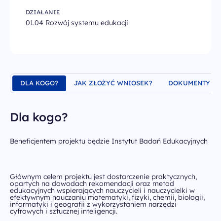
Chrystiana
Szucha 25
DZIAŁANIE
00-918 Warszawa
01.04 Rozwój systemu edukacji
odwiedź nas w biurze
DLA KOGO?
JAK ZŁOŻYĆ WNIOSEK?
DOKUMENTY
Dla kogo?
Beneficjentem projektu będzie Instytut Badań Edukacyjnych
Głównym celem projektu jest dostarczenie praktycznych,
opartych na dowodach rekomendacji oraz metod
edukacyjnych wspierających nauczycieli i nauczycielki w
efektywnym nauczaniu matematyki, fizyki, chemii, biologii,
informatyki i geografii z wykorzystaniem narzędzi
cyfrowych i sztucznej inteligencji.