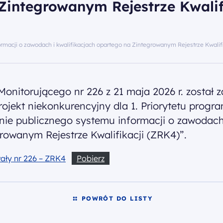
Zintegrowanym Rejestrze Kwalif
rmacji o zawodach i kwalifikacjach opartego na Zintegrowanym Rejestrze Kwalifi
onitorującego nr 226 z 21 maja 2026 r. został z
rojekt niekonkurencyjny dla 1. Priorytetu progr
nie publicznego systemu informacji o zawodach 
rowanym Rejestrze Kwalifikacji (ZRK4)”.
ały nr 226 – ZRK4
Pobierz
POWRÓT DO LISTY