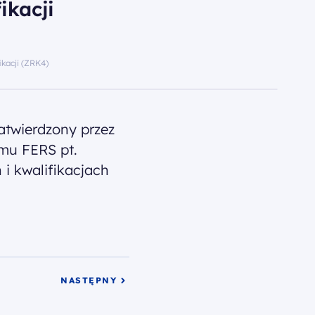
ikacji
kacji (ZRK4)
atwierdzony przez
amu FERS pt.
i kwalifikacjach
NASTĘPNY