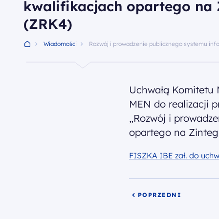
kwalifikacjach opartego na 
(ZRK4)
Wiadomości
Rozwój i prowadzenie publicznego systemu info
Uchwałą Komitetu M
MEN do realizacji p
„Rozwój i prowadze
opartego na Zinteg
FISZKA IBE zał. do uchw
POPRZEDNI