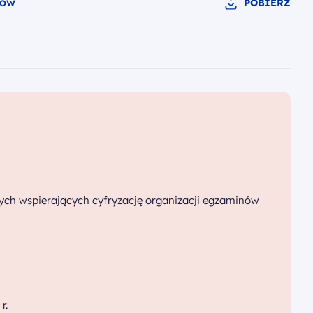
tów
POBIERZ
i
ych wspierających cyfryzację organizacji egzaminów
r.