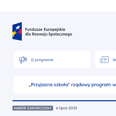
Skip
to
content
Fundusze Europejskie dla Rozwoju Społecznego
O programie
W
„Przyjazna szkoła" rządowy program w
6 lipca 2023
NABÓR ZAKOŃCZONY