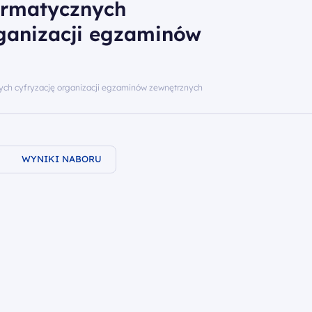
ormatycznych
rganizacji egzaminów
ych cyfryzację organizacji egzaminów zewnętrznych
WYNIKI NABORU