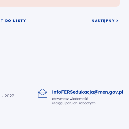
T DO LISTY
NASTĘPNY
infoFERSedukacja@men.gov.pl
 - 2027
otrzymasz wiadomość
w ciągu paru dni roboczych