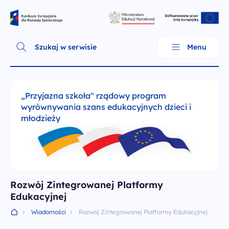
Skip
Fundusze Europejskie dla Rozwoju Społecznego
to
content
Szukaj w serwisie
Menu
„Przyjazna szkoła" rządowy program
wyrównywania szans edukacyjnych dzieci i
młodzieży
Rozwój Zintegrowanej Platformy
Edukacyjnej
O programie
Wiadomości
Rozwój Zintegrowanej Platformy Edukacyjnej