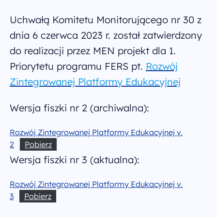
Wiadomości
Uchwałą Komitetu Monitorującego nr 30 z
dnia 6 czerwca 2023 r. został zatwierdzony
Archiwum PO WER
do realizacji przez MEN projekt dla 1.
Priorytetu programu FERS pt.
Rozwój
Kontakt
Zintegrowanej Platformy Edukacyjnej
Deklaracja dostępności
Wersja fiszki nr 2 (archiwalna):
Polityka prywatności
Rozwój Zintegrowanej Platformy Edukacyjnej v.
2
Pobierz
Zapisz się do newslettera
Wersja fiszki nr 3 (aktualna):
infoFERSedukacja@men.gov.pl
Rozwój Zintegrowanej Platformy Edukacyjnej v.
otrzymasz wiadomość
3
Pobierz
w ciągu paru dni roboczych
al. Jana