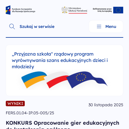
Skip
Fundusze Europejskie dla Rozwoju Społecznego
to
content
Szukaj w serwisie
Menu
„Przyjazna szkoła" rządowy program
wyrównywania szans edukacyjnych dzieci i
młodzieży
WYNIKI
30 listopada 2025
FERS.01.04-IP.05-005/25
O programie
KONKURS Opracowanie gier edukacyjnych