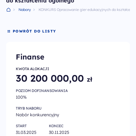
do kształcenia ogólnego
Wiadomości
Nabory
KONKURS Opracowanie gier edukacyjnych do kształceni
Archiwum PO WER
POWRÓT DO LISTY
Kontakt
Finanse
Deklaracja dostępności
KWOTA ALOKACJI
30 200 000,00
Polityka prywatności
zł
POZIOM DOFINANSOWANIA
Zapisz się do newslettera
100%
TRYB NABORU
infoFERSedukacja@men.gov.pl
Nabór konkurencyjny
otrzymasz wiadomość
w ciągu paru dni roboczych
START
KONIEC
31.03.2025
30.11.2025
al. Jana