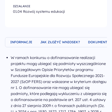
Chrystiana
Szucha 25
DZIAŁANIE
00-918 Warszawa
01.04 Rozwój systemu edukacji
odwiedź nas w biurze
INFORMACJE
JAK ZŁOŻYĆ WNIOSEK?
DOKUMENTY
W ramach konkursu o dofinansowanie realizacji
projektu mogą ubiegać się podmioty wyszczególnione
w Szczegółowym Opisie Priorytetów programu
Fundusze Europejskie dla Rozwoju Społecznego 2021-
2027 (SzOP FERS) oraz wskazane w kryterium dostępu
nr 1. O dofinansowanie nie mogą ubiegać się
podmioty, które podlegają wykluczeniu z ubiegania się
o dofinansowanie na podstawie art. 207 ust. 4 ustawy
z dnia 27 sierpnia 2009 r. o finansach publicznych (Dz.
U. z 2024 r. poz. 1530, 1572, 1717, 1756, 1907, z 2025 r.