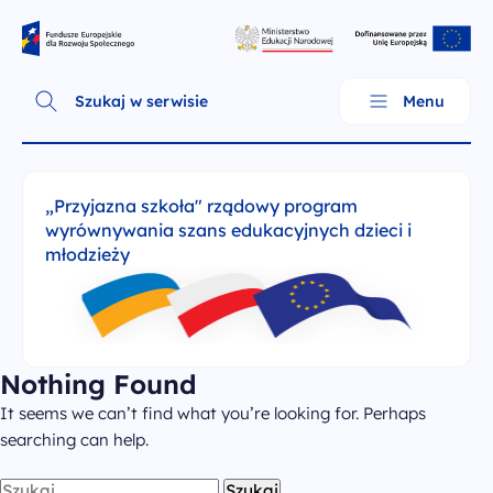
Skip
Fundusze Europejskie dla Rozwoju Społecznego
to
content
Szukaj w serwisie
Menu
„Przyjazna szkoła" rządowy program
wyrównywania szans edukacyjnych dzieci i
młodzieży
Nothing Found
It seems we can’t find what you’re looking for. Perhaps
O programie
searching can help.
Szukaj: