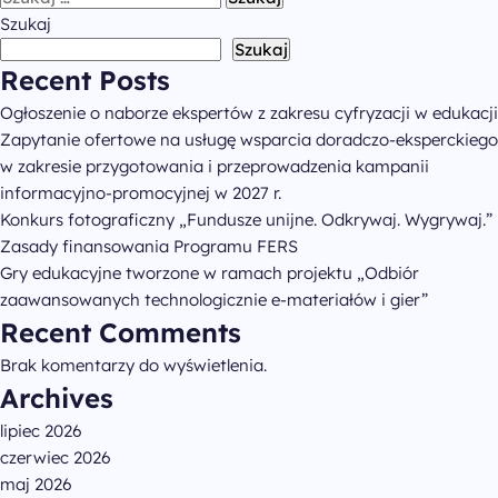
Wiadomości
Szukaj
Szukaj
Recent Posts
Archiwum PO WER
Ogłoszenie o naborze ekspertów z zakresu cyfryzacji w edukacji
Zapytanie ofertowe na usługę wsparcia doradczo-eksperckiego
Kontakt
w zakresie przygotowania i przeprowadzenia kampanii
informacyjno-promocyjnej w 2027 r.
Deklaracja dostępności
Konkurs fotograficzny „Fundusze unijne. Odkrywaj. Wygrywaj.”
Zasady finansowania Programu FERS
Gry edukacyjne tworzone w ramach projektu „Odbiór
Polityka prywatności
zaawansowanych technologicznie e-materiałów i gier”
Recent Comments
Zapisz się do newslettera
Brak komentarzy do wyświetlenia.
Archives
infoFERSedukacja@men.gov.pl
lipiec 2026
otrzymasz wiadomość
w ciągu paru dni roboczych
czerwiec 2026
maj 2026
al. Jana