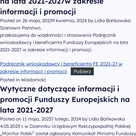
na lata 2021-2027w zakresie
Wiadomości
informacji i promocji
Posted on
26 maja, 2023
9 kwietnia, 2024
by
Lidia Bańkowska
Archiwum PO WER
Szanowni Państwo,
przekazujemy do wiadomości i stosowania Podręcznik
Kontakt
wnioskodawcy i beneficjenta Funduszy Europejskich na lata
2021-2027 w zakresie informacji i promocji:
Deklaracja dostępności
Podręcznik wnioskodawcy i beneficjenta FE 2021-27 w
zakresie informacji i promocji
Pobierz
Polityka prywatności
Posted in
Wiadomość
Wytyczne dotyczące informacji i
Zapisz się do newslettera
promocji Funduszy Europejskich na
lata 2021-2027
infoFERSedukacja@men.gov.pl
otrzymasz wiadomość
Posted on
11 maja, 2023
7 lutego, 2024
by
Lidia Bańkowska
w ciągu paru dni roboczych
4.05.2023 r. w Dzienniku Urzędowym Rzeczypospolitej Polskiej
„Monitor Polski” został ogłoszony Komunikat Ministra Funduszy
al. Jana