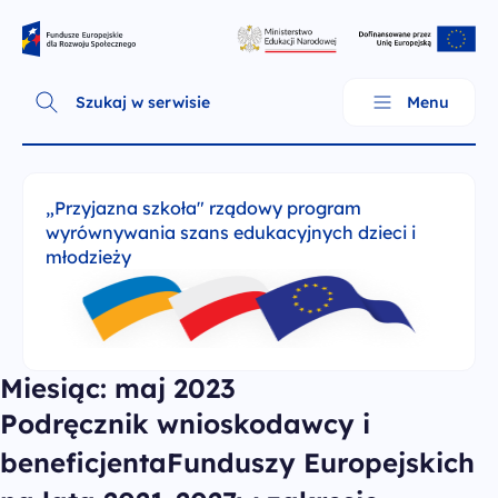
Skip
Fundusze Europejskie dla Rozwoju Społecznego
to
content
Szukaj w serwisie
Menu
„Przyjazna szkoła" rządowy program
wyrównywania szans edukacyjnych dzieci i
młodzieży
Miesiąc:
maj 2023
Podręcznik wnioskodawcy i
O programie
beneficjentaFunduszy Europejskich