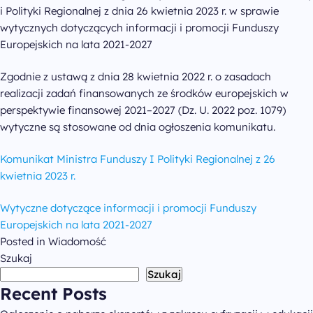
Chrystiana
i Polityki Regionalnej z dnia 26 kwietnia 2023 r. w sprawie
Szucha 25
wytycznych dotyczących informacji i promocji Funduszy
00-918 Warszawa
Europejskich na lata 2021-2027
odwiedź nas w biurze
Zgodnie z ustawą z dnia 28 kwietnia 2022 r. o zasadach
realizacji zadań finansowanych ze środków europejskich w
perspektywie finansowej 2021–2027 (Dz. U. 2022 poz. 1079)
wytyczne są stosowane od dnia ogłoszenia komunikatu.
Komunikat Ministra Funduszy I Polityki Regionalnej z 26
kwietnia 2023 r.
Wytyczne dotyczące informacji i promocji Funduszy
Europejskich na lata 2021-2027
Posted in
Wiadomość
Szukaj
Szukaj
Recent Posts